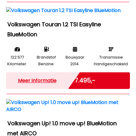
Volkswagen Touran 1.2 TSI Easyline
BlueMotion
122.577
Brandstof
Bouwjaar
Transmissie
Kilometer
Benzine
2014
Handgeschakeld
Marge
€ 7.495,-
Meer informatie
Volkswagen Up! 1.0 move up! BlueMotion
met AIRCO