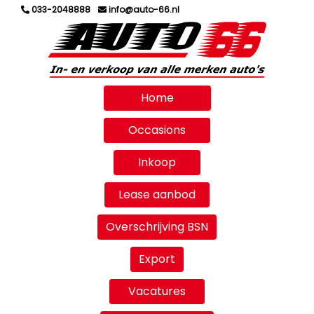
033-2048888
info@auto-66.nl
Home
Occasions
Inkoop
Lease aanbod
Overschrijving BSN
Export
Vacatures