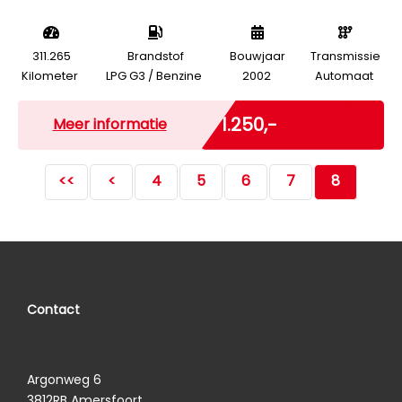
311.265
Brandstof
Bouwjaar
Transmissie
Kilometer
LPG G3 / Benzine
2002
Automaat
Marge
€ 1.250,-
Meer informatie
<<
<
4
5
6
7
8
Contact
Argonweg 6
3812RB Amersfoort