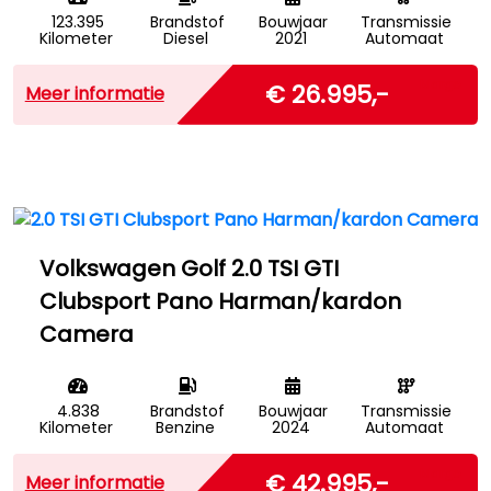
123.395
Brandstof
Bouwjaar
Transmissie
Kilometer
Diesel
2021
Automaat
Marge
€ 26.995,-
Meer informatie
Volkswagen Golf 2.0 TSI GTI
Clubsport Pano Harman/kardon
Camera
4.838
Brandstof
Bouwjaar
Transmissie
Kilometer
Benzine
2024
Automaat
Marge
€ 42.995,-
Meer informatie