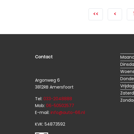
<<
<
Contact
Maan
Dinsd
Woen
Donde
Argonweg 6
Vrijda
3812RB Amersfoort
Zater
Tel:
033-2048888
Zonda
Mob:
06-50502577
E-mail:
info@auto-66.nl
KVK: 54873592