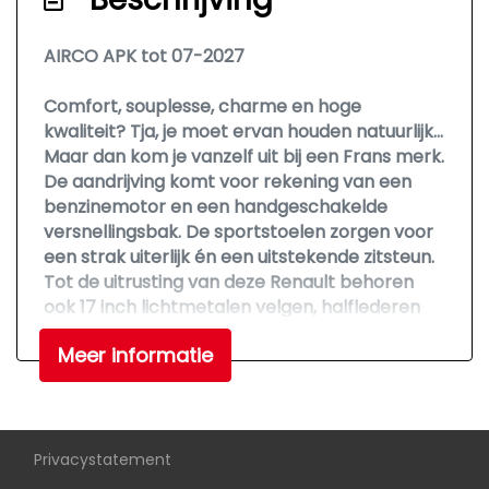
Lichtmetalen velgen 17"
AIRCO APK tot 07-2027
Mistlampen voor
Warmtewerende voorruit
Comfort, souplesse, charme en hoge
kwaliteit? Tja, je moet ervan houden natuurlijk...
Overige
Maar dan kom je vanzelf uit bij een Frans merk.
De aandrijving komt voor rekening van een
Anti blokkeer systeem
benzinemotor en een handgeschakelde
Bestuurdersairbag
versnellingsbak. De sportstoelen zorgen voor
een strak uiterlijk én een uitstekende zitsteun.
Elektronische remkrachtverdeling
Tot de uitrusting van deze Renault behoren
Hoofd airbag(s) achter
ook 17 inch lichtmetalen velgen, halflederen
bekleding en snelheidsafhankelijke
Hoofd airbag(s) voor
Meer informatie
stuurbekrachtiging.
Passagiersairbag
Naast de routeinformatie van het
Zij airbag(s) voor
navigatiesysteem kunt u muziek via het cd-
wisselaar ook online beluisteren via bluetooth.
Privacystatement
Of het buiten nu warm is of koud, dankzij