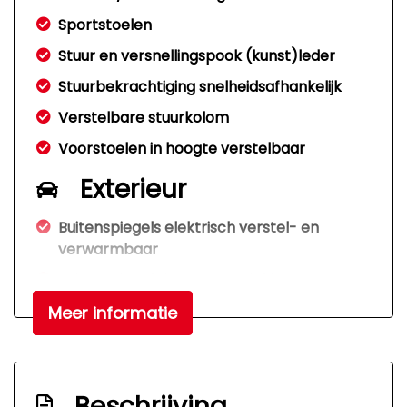
Sportstoelen
Stuur en versnellingspook (kunst)leder
Stuurbekrachtiging snelheidsafhankelijk
Verstelbare stuurkolom
Voorstoelen in hoogte verstelbaar
Exterieur
Buitenspiegels elektrisch verstel- en
verwarmbaar
Buitenspiegels in carrosseriekleur
Centrale vergrendeling met
Meer informatie
afstandsbediening
Dakrails
Dimlichten automatisch en regensensor
Beschrijving