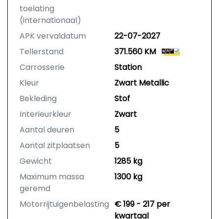
buitenland)
toelating
BOVAG Garantie is de “geen-
(internationaal)
gedoe-garantie”.
APK vervaldatum
22-07-2027
Tellerstand
371.560 KM
Carrosserie
Station
Kleur
Zwart Metallic
Bekleding
Stof
Interieurkleur
Zwart
Aantal deuren
5
Aantal zitplaatsen
5
Gewicht
1285 kg
Maximum massa
1300 kg
geremd
Motorrijtuigenbelasting
€ 199 - 217 per
kwartaal