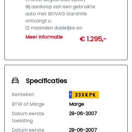
Bij aankoop van een gebruikte
auto met BOVAG Garantie
ontvangt u:
12 maanden duidelijke en
uitgebreide garantie
Meer informatie
€ 1.295,-
Vrijwel alle gebreken gedekt
(conform BOVAG-voorwaarden)
Geen kilometer- en
leeftijdsbeperking
Geen discussie over wat u
redelijkerwijs mag verwachten
Specificaties
Hulp via het BOVAG-hulploket bij
garantieclaims
Kenteken
33XKPK
NL
Mogelijkheid tot
BTW of Marge
Marge
Geschillencommissie
Nakomingsgarantie van BOVAG
Datum eerste
29-06-2007
In noodsituaties herstel mogelijk bij
toelating
een andere garage (bijv. in het
Datum eerste
29-06-2007