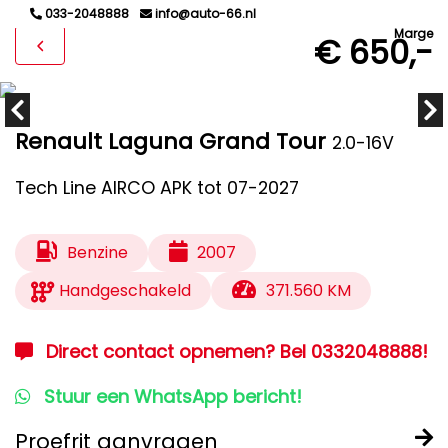
033-2048888
info@auto-66.nl
Marge
€ 650,-
Renault Laguna Grand Tour
2.0-16V
Tech Line AIRCO APK tot 07-2027
Benzine
2007
Handgeschakeld
371.560 KM
Direct contact opnemen? Bel 0332048888!
Stuur een WhatsApp bericht!
Proefrit aanvragen