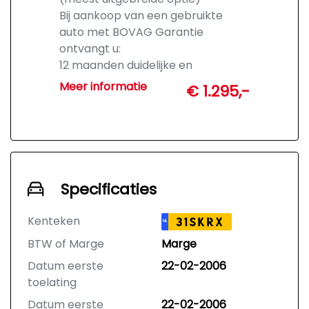
Bij aankoop van een gebruikte
auto met BOVAG Garantie
ontvangt u:
12 maanden duidelijke en
uitgebreide garantie
Meer informatie
€ 1.295,-
Vrijwel alle gebreken gedekt
(conform BOVAG-voorwaarden)
Geen kilometer- en
leeftijdsbeperking
Geen discussie over wat u
redelijkerwijs mag verwachten
Specificaties
Hulp via het BOVAG-hulploket bij
garantieclaims
Kenteken
31SKRX
NL
Mogelijkheid tot
BTW of Marge
Marge
Geschillencommissie
Nakomingsgarantie van BOVAG
Datum eerste
22-02-2006
In noodsituaties herstel mogelijk bij
toelating
een andere garage (bijv. in het
Datum eerste
22-02-2006