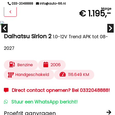
033-2048888
info@auto-66.nl
Marge
€ 1.195,-
Daihatsu Sirion 2
1.0-12V Trend APK tot 08-
2027
Benzine
2006
Handgeschakeld
116.649 KM
Direct contact opnemen? Bel 0332048888!
Stuur een WhatsApp bericht!
Proefrit aanvragen