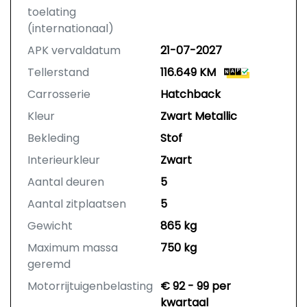
buitenland)
toelating
BOVAG Garantie is de “geen-
(internationaal)
gedoe-garantie”.
APK vervaldatum
21-07-2027
Tellerstand
116.649 KM
Carrosserie
Hatchback
Kleur
Zwart Metallic
Bekleding
Stof
Interieurkleur
Zwart
Aantal deuren
5
Aantal zitplaatsen
5
Gewicht
865 kg
Maximum massa
750 kg
geremd
Motorrijtuigenbelasting
€ 92 - 99 per
kwartaal