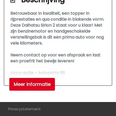
Betrouwbaar in kwaliteit, een topper in
rijprestaties en qua conditie in blakende vorm.
Deze Daihatsu Sirion 2 staat voor u klaar! Met
zijn benzinemotor en handgeschakelde
versnellingsbak is dit een prima auto voor nog
vele kilometers.
Neem contact op voor een afspraak en laat
een proefrit het bewijs leveren!
Accu-actie
– Autoparts 66
Wij hebben een
nieuwe voorraad accu’s
Meer informatie
binnen in diverse
maten en merken
.
41 AMP –
€ 50,-
50 AMP –
€ 60,-
60 AMP –
€ 70,-
70 AMP –
€ 80,-
Privacystatement
90 AMP –
€ 92,-