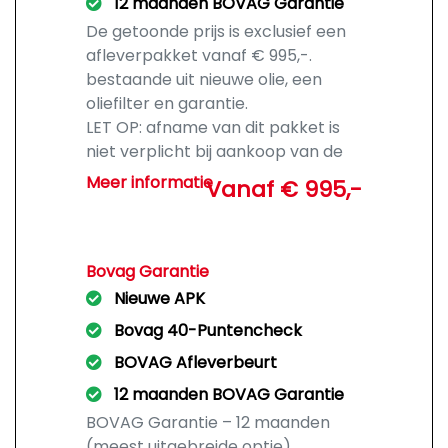
12 maanden BOVAG Garantie
De getoonde prijs is exclusief een
afleverpakket vanaf € 995,-.
bestaande uit nieuwe olie, een
oliefilter en garantie.
LET OP: afname van dit pakket is
niet verplicht bij aankoop van de
auto.
Meer informatie
Vanaf € 995,-
Bovag Garantie
Nieuwe APK
Bovag 40-Puntencheck
BOVAG Afleverbeurt
12 maanden BOVAG Garantie
BOVAG Garantie – 12 maanden
(meest uitgebreide optie)