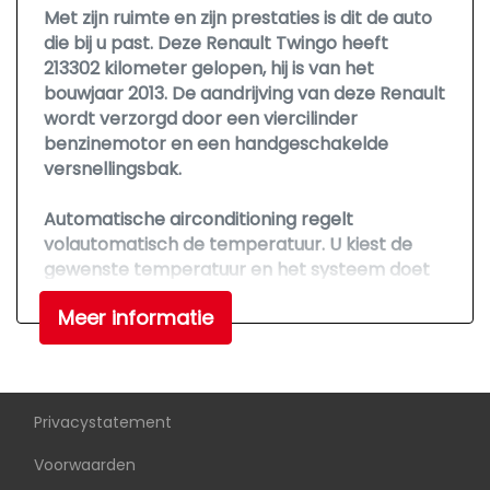
Bestuurdersairbag
Met zijn ruimte en zijn prestaties is dit de auto
Bluetooth
die bij u past. Deze Renault Twingo heeft
213302 kilometer gelopen, hij is van het
Passagiersairbag
bouwjaar 2013. De aandrijving van deze Renault
Zij airbag(s) voor
wordt verzorgd door een viercilinder
benzinemotor en een handgeschakelde
versnellingsbak.
Automatische airconditioning regelt
volautomatisch de temperatuur. U kiest de
gewenste temperatuur en het systeem doet
de rest. Kilometers rijden met een exacte
Meer informatie
snelheid? Dan is de cruise control je vriend!
Deze Renault is voorzien van lederen stuur,
centrale deurvergrendeling met
afstandsbediening en boordcomputer.
Privacystatement
Daarbij wordt deze auto aan u geleverd met
Voorwaarden
BOVAG Garantie. Nieuwsgierig geworden?