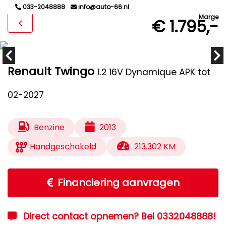
033-2048888
info@auto-66.nl
Marge
€ 1.795,-
Renault Twingo
1.2 16V Dynamique APK tot
02-2027
Benzine
2013
Handgeschakeld
213.302 KM
Financiering aanvragen
Direct contact opnemen? Bel 0332048888!