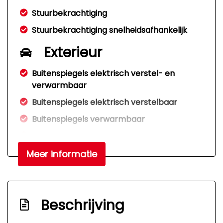
Stuurbekrachtiging
Stuurbekrachtiging snelheidsafhankelijk
Exterieur
Buitenspiegels elektrisch verstel- en
verwarmbaar
Buitenspiegels elektrisch verstelbaar
Buitenspiegels verwarmbaar
Centrale vergrendeling met
afstandsbediening
Meer informatie
Mistlampen voor
Overige
Beschrijving
Anti blokkeer systeem