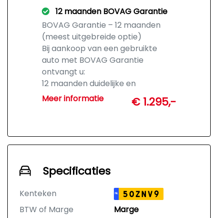
12 maanden BOVAG Garantie
BOVAG Garantie – 12 maanden
(meest uitgebreide optie)
Bij aankoop van een gebruikte
auto met BOVAG Garantie
ontvangt u:
12 maanden duidelijke en
uitgebreide garantie
Meer informatie
€ 1.295,-
Vrijwel alle gebreken gedekt
(conform BOVAG-voorwaarden)
Geen kilometer- en
leeftijdsbeperking
Geen discussie over wat u
redelijkerwijs mag verwachten
Specificaties
Hulp via het BOVAG-hulploket bij
garantieclaims
Kenteken
50ZNV9
NL
Mogelijkheid tot
BTW of Marge
Marge
Geschillencommissie