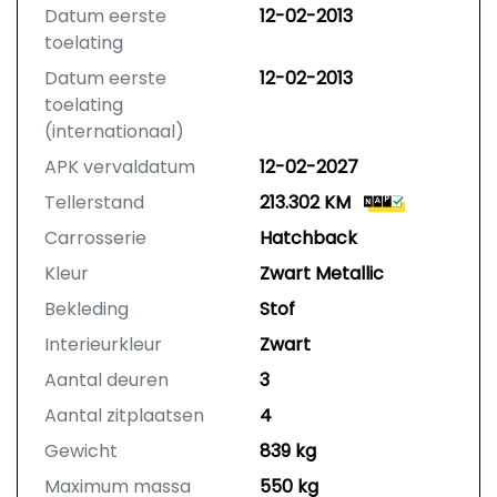
Nakomingsgarantie van BOVAG
Datum eerste
12-02-2013
In noodsituaties herstel mogelijk bij
toelating
een andere garage (bijv. in het
Datum eerste
12-02-2013
buitenland)
toelating
BOVAG Garantie is de “geen-
(internationaal)
gedoe-garantie”.
APK vervaldatum
12-02-2027
Tellerstand
213.302 KM
Carrosserie
Hatchback
Kleur
Zwart Metallic
Bekleding
Stof
Interieurkleur
Zwart
Aantal deuren
3
Aantal zitplaatsen
4
Gewicht
839 kg
Maximum massa
550 kg