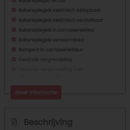
Buitenspiegel rechts
Buitenspiegels elektrisch inklapbaar
Buitenspiegels elektrisch verstelbaar
Buitenspiegels in carrosseriekleur
Buitenspiegels verwarmbaar
Bumpers in carrosseriekleur
Centrale vergrendeling
Centrale vergrendeling met
afstandsbediening
Dimlichten automatisch
Meer informatie
Extra getint glas achter
Getint glas
Inklapbare spiegel
Beschrijving
Keyless entry