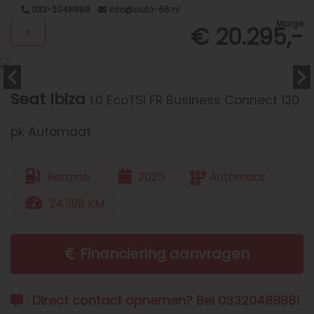
033-2048888
info@auto-66.nl
Marge
€ 20.295,-
Seat Ibiza
1.0 EcoTSI FR Business Connect 120
pk Automaat
Benzine
2025
Automaat
24.398 KM
Financiering aanvragen
Direct contact opnemen? Bel 0332048888!