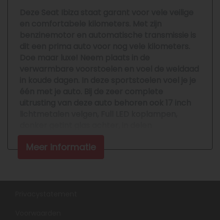
Klima controle
Deze Seat Ibiza staat garant voor vele veilige
en comfortabele kilometers. Met zijn
Koplampreiniging
benzinemotor en automatische transmissie is
Led achterlichten
dit een prima auto voor nog vele kilometers.
Doe maar luxe! Neem plaats in de
Led dagrijverlichting
verwarmbare voorstoelen en voel de weldaad
Led verlichting
in koude dagen. In deze sportstoelen voel je je
één met je auto. Bij de zeer complete
Lichtmetalen velgen 17"
uitrusting van deze auto behoren ook 17 inch
Metaalkleur
lichtmetalen velgen, Full LED koplampen,
donker getint glas achter, in delen
Mistlampen voor
neerklapbare achterbank en LED-
Multifunctioneel stuurwiel
Meer informatie
achterlichten.
Park distance control
Het eigentijdse interieur wordt natuurlijk
Parkeersensor achter
helemaal volmaakt met het digitale
dashboard. Met de achteruitrijcamera ziet u
Parkeersensor voor
Privacystatement
wat er achter de auto gebeurt. Zo rijdt u
Premium kleur
Voorwaarden
moeiteloos achteruit. Adaptive cruise control