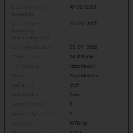
Mogelijkheid tot
Datum eerste
18-02-2026
Geschillencommissie
toelating
Nakomingsgarantie van BOVAG
In noodsituaties herstel mogelijk bij
Datum eerste
25-07-2025
een andere garage (bijv. in het
toelating
buitenland)
(internationaal)
BOVAG Garantie is de “geen-
APK vervaldatum
25-07-2029
gedoe-garantie”.
Tellerstand
24.398 KM
Carrosserie
Hatchback
Kleur
Grijs Metallic
Bekleding
Stof
Interieurkleur
Zwart
Aantal deuren
5
Aantal zitplaatsen
5
Gewicht
1078 kg
Maximum massa
1100 kg