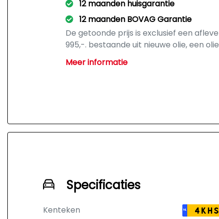
12 maanden huisgarantie
12 maanden BOVAG Garantie
De getoonde prijs is exclusief een afle
995,-. bestaande uit nieuwe olie, een olie
LET OP: afname van dit pakket is niet ve
Meer informatie
van de auto.
Specificaties
Kenteken
4KHS
NL