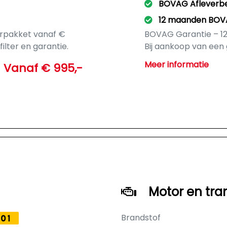
BOVAG Afleverb
12 maanden BOV
verpakket vanaf €
BOVAG Garantie – 12
filter en garantie.
Bij aankoop van een
rplicht bij aankoop
ontvangt u:
Meer informatie
Vanaf € 995,-
12 maanden duidelijk
Vrijwel alle gebrek
voorwaarden)
Geen kilometer- en 
Geen discussie over 
Hulp via het BOVAG-h
Mogelijkheid tot Ge
Nakomingsgarantie
In noodsituaties hers
in het buitenland)
Motor en tra
BOVAG Garantie is d
Brandstof
01