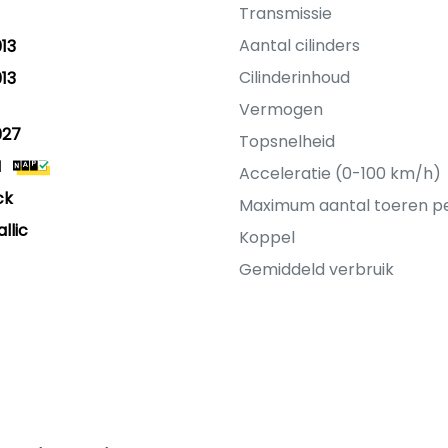
Transmissie
Aantal cilinders
13
Cilinderinhoud
13
Vermogen
027
Topsnelheid
M
Acceleratie (0-100 km/h)
ck
Maximum aantal toeren p
llic
Koppel
Gemiddeld verbruik