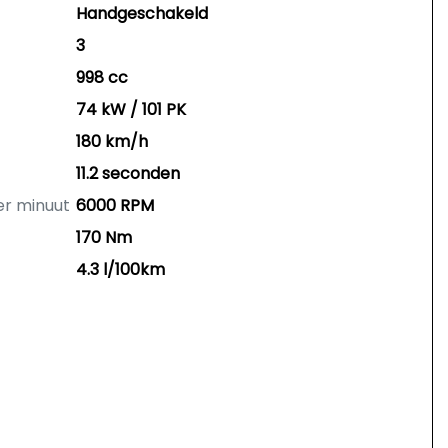
Handgeschakeld
3
998 cc
74 kW / 101 PK
180 km/h
11.2 seconden
er minuut
6000 RPM
170 Nm
4.3 l/100km