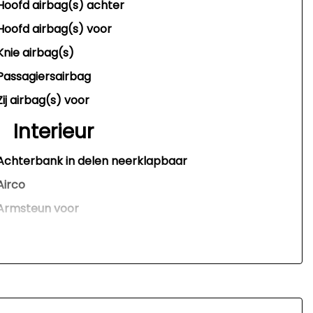
Hoofd airbag(s) achter
Hoofd airbag(s) voor
Knie airbag(s)
Passagiersairbag
Zij airbag(s) voor
Interieur
Achterbank in delen neerklapbaar
Airco
Armsteun voor
Bestuurdersstoel in hoogte verstelbaar
Elektrische ramen voor
Stuur leder
Stuurbekrachtiging