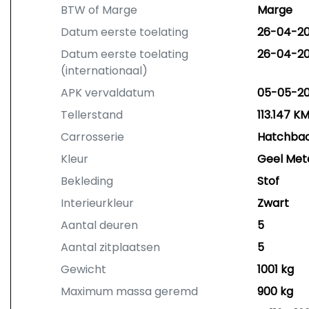
BTW of Marge
Marge
Datum eerste toelating
26-04-20
Datum eerste toelating
26-04-20
(internationaal)
APK vervaldatum
05-05-2
Tellerstand
113.147 K
Carrosserie
Hatchba
Kleur
Geel Meta
Bekleding
Stof
Interieurkleur
Zwart
Aantal deuren
5
Aantal zitplaatsen
5
Gewicht
1001 kg
Maximum massa geremd
900 kg