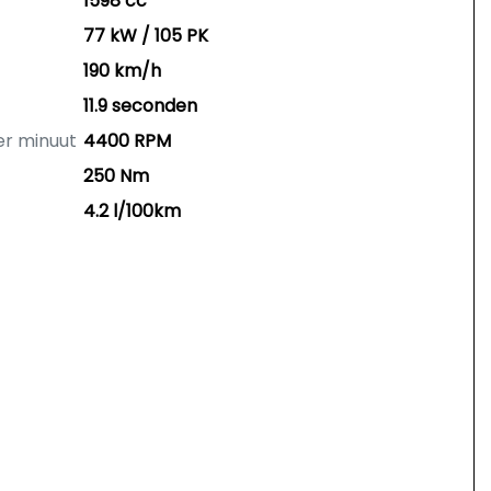
1598 cc
77 kW / 105 PK
190 km/h
11.9 seconden
er minuut
4400 RPM
250 Nm
4.2 l/100km