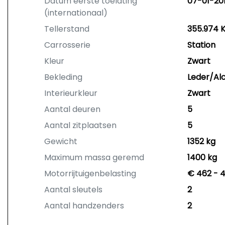
Datum eerste toelating
07-01-201
(internationaal)
Tellerstand
355.974 
Carrosserie
Station
Kleur
Zwart
Bekleding
Leder/Al
Interieurkleur
Zwart
Aantal deuren
5
Aantal zitplaatsen
5
Gewicht
1352 kg
Maximum massa geremd
1400 kg
Motorrijtuigenbelasting
€ 462 - 4
Aantal sleutels
2
Aantal handzenders
2