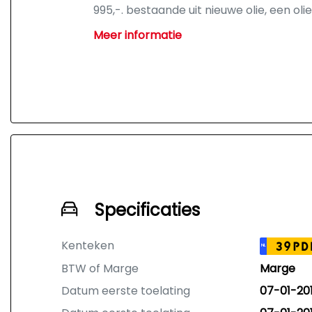
995,-. bestaande uit nieuwe olie, een olie
LET OP: afname van dit pakket is niet ve
Meer informatie
van de auto.
Specificaties
Kenteken
39PD
NL
BTW of Marge
Marge
Datum eerste toelating
07-01-201