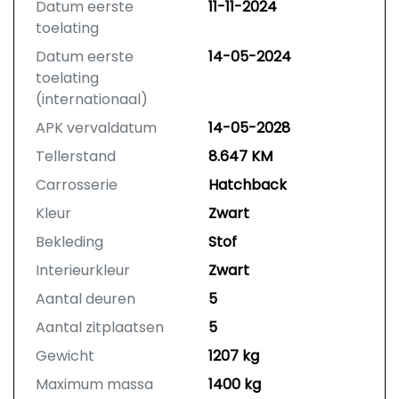
Nakomingsgarantie van BOVAG
Datum eerste
11-11-2024
In noodsituaties herstel mogelijk bij
toelating
een andere garage (bijv. in het
Datum eerste
14-05-2024
buitenland)
toelating
BOVAG Garantie is de “geen-
(internationaal)
gedoe-garantie”.
APK vervaldatum
14-05-2028
Tellerstand
8.647 KM
Carrosserie
Hatchback
Kleur
Zwart
Bekleding
Stof
Interieurkleur
Zwart
Aantal deuren
5
Aantal zitplaatsen
5
Gewicht
1207 kg
Maximum massa
1400 kg