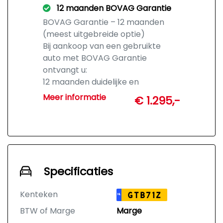
12 maanden BOVAG Garantie
BOVAG Garantie – 12 maanden
(meest uitgebreide optie)
Bij aankoop van een gebruikte
auto met BOVAG Garantie
ontvangt u:
12 maanden duidelijke en
uitgebreide garantie
Meer informatie
€ 1.295,-
Vrijwel alle gebreken gedekt
(conform BOVAG-voorwaarden)
Geen kilometer- en
leeftijdsbeperking
Geen discussie over wat u
redelijkerwijs mag verwachten
Specificaties
Hulp via het BOVAG-hulploket bij
garantieclaims
Kenteken
GTB71Z
NL
Mogelijkheid tot
BTW of Marge
Marge
Geschillencommissie