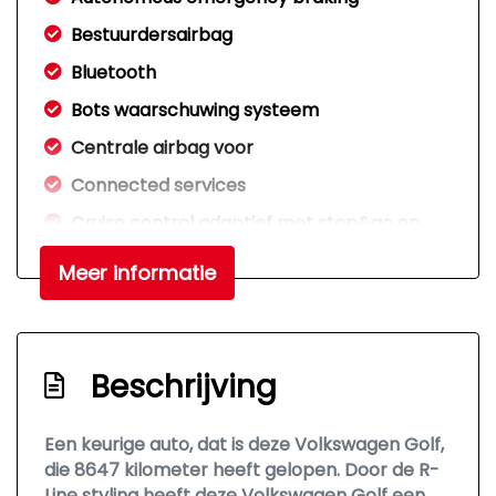
Bestuurdersairbag
Bluetooth
Bots waarschuwing systeem
Centrale airbag voor
Connected services
Cruise control adaptief met stop&go en
stuurhulp
Meer informatie
Draadloze telefoonlader
Elektronisch stabiliteits programma
Hemelbekleding donker
Beschrijving
Hoofd airbag(s) achter
Hoofd airbag(s) voor
Een keurige auto, dat is deze Volkswagen Golf,
die 8647 kilometer heeft gelopen. Door de R-
Keyless start
Line styling heeft deze Volkswagen Golf een