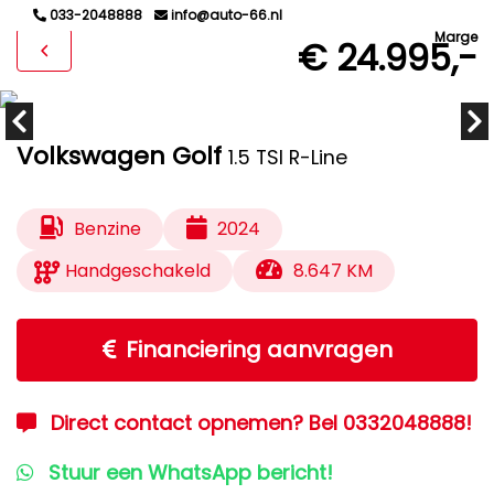
033-2048888
info@auto-66.nl
Marge
€ 24.995,-
Volkswagen Golf
1.5 TSI R-Line
Benzine
2024
Handgeschakeld
8.647 KM
Financiering aanvragen
Direct contact opnemen? Bel 0332048888!
Stuur een WhatsApp bericht!