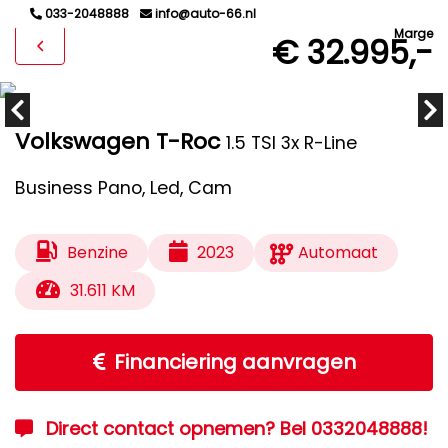
033-2048888
info@auto-66.nl
Marge
€ 32.995,-
Volkswagen T-Roc
1.5 TSI 3x R-Line
Business Pano, Led, Cam
Benzine
2023
Automaat
31.611 KM
Financiering aanvragen
Direct contact opnemen? Bel 0332048888!