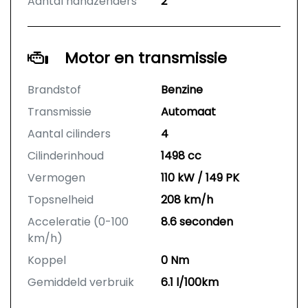
Aantal handzenders
2
Motor en transmissie
Brandstof
Benzine
Transmissie
Automaat
Aantal cilinders
4
Cilinderinhoud
1498 cc
Vermogen
110 kW / 149 PK
Topsnelheid
208 km/h
Acceleratie (0-100
8.6 seconden
km/h)
Koppel
0 Nm
Gemiddeld verbruik
6.1 l/100km