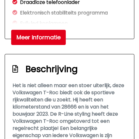
Draadloze telefoonlader
Elektronisch stabiliteits programma
Full-led koplampen
Hemelbekleding donker
Meer informatie
Hoofd airbag(s) voor
Led mistlampen
Multimedia scherm middel
Beschrijving
Passagiersairbag
Het is niet alleen maar een stoer uiterlijk, deze
Rijstrooksensor met correctie
Volkswagen T-Roc biedt ook de sportieve
Schakelpaddles
rijkwaliteiten die u zoekt. Hij heeft een
kilometerstand van 28666 en is van het
Sfeerverlichting
bouwjaar 2023. De R-Line styling heeft deze
Variabele stuuroverbrenging
Volkswagen T-Roc omgetoverd tot een
regelrecht plaatje! Een belangrijke
Volledig digitaal instrumentenpaneel groot
eigenschap van iedere Volkswagen is zijn