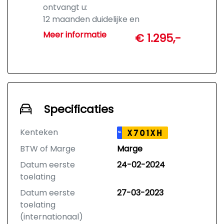
ontvangt u:
12 maanden duidelijke en
uitgebreide garantie
Meer informatie
€ 1.295,-
Vrijwel alle gebreken gedekt
(conform BOVAG-voorwaarden)
Geen kilometer- en
leeftijdsbeperking
Geen discussie over wat u
redelijkerwijs mag verwachten
Specificaties
Hulp via het BOVAG-hulploket bij
garantieclaims
Kenteken
X701XH
NL
Mogelijkheid tot
BTW of Marge
Marge
Geschillencommissie
Nakomingsgarantie van BOVAG
Datum eerste
24-02-2024
In noodsituaties herstel mogelijk bij
toelating
een andere garage (bijv. in het
Datum eerste
27-03-2023
buitenland)
toelating
BOVAG Garantie is de “geen-
(internationaal)
gedoe-garantie”.