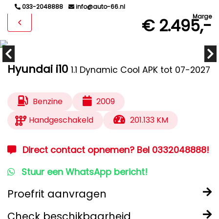
033-2048888
info@auto-66.nl
Marge
€ 2.495,-
Hyundai i10
1.1 Dynamic Cool APK tot 07-2027
Benzine
2009
Handgeschakeld
201.133 KM
Direct contact opnemen? Bel 0332048888!
Stuur een WhatsApp bericht!
Proefrit aanvragen
Check beschikbaarheid