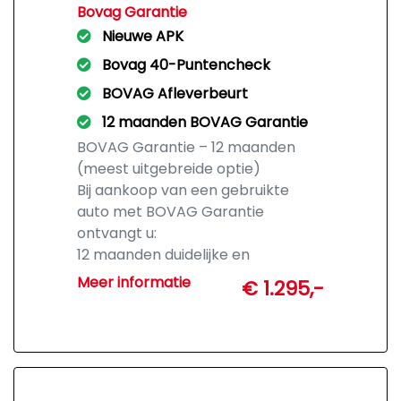
Bovag Garantie
Nieuwe APK
Bovag 40-Puntencheck
BOVAG Afleverbeurt
12 maanden BOVAG Garantie
BOVAG Garantie – 12 maanden
(meest uitgebreide optie)
Bij aankoop van een gebruikte
auto met BOVAG Garantie
ontvangt u:
12 maanden duidelijke en
uitgebreide garantie
Meer informatie
€ 1.295,-
Vrijwel alle gebreken gedekt
(conform BOVAG-voorwaarden)
Geen kilometer- en
leeftijdsbeperking
Geen discussie over wat u