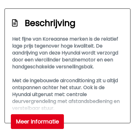
Beschrijving
Het fijne van Koreaanse merken is de relatief
lage prijs tegenover hoge kwaliteit. De
aandrijving van deze Hyundai wordt verzorgd
door een viercilinder benzinemotor en een
handgeschakelde versnellingsbak.
Met de ingebouwde airconditioning zit u altijd
ontspannen achter het stuur. Ook is de
Hyundai uitgerust met: centrale
deurvergrendeling met afstandsbediening en
verstelbaar stuur.
Meer informatie
Heeft u interesse? Laat het ons dan zo snel
mogelijk weten, dan kunnen we deze Hyundai