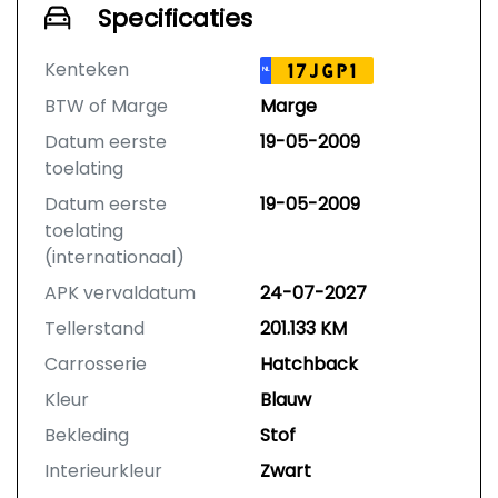
redelijkerwijs mag verwachten
Specificaties
Hulp via het BOVAG-hulploket bij
garantieclaims
Kenteken
17JGP1
NL
Mogelijkheid tot
BTW of Marge
Marge
Geschillencommissie
Nakomingsgarantie van BOVAG
Datum eerste
19-05-2009
In noodsituaties herstel mogelijk bij
toelating
een andere garage (bijv. in het
Datum eerste
19-05-2009
buitenland)
toelating
BOVAG Garantie is de “geen-
(internationaal)
gedoe-garantie”.
APK vervaldatum
24-07-2027
Tellerstand
201.133 KM
Carrosserie
Hatchback
Kleur
Blauw
Bekleding
Stof
Interieurkleur
Zwart