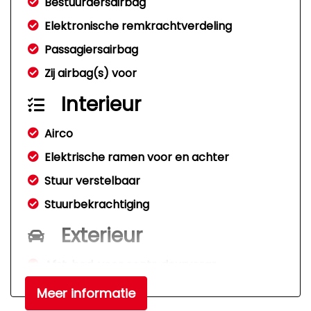
Bestuurdersairbag
Elektronische remkrachtverdeling
Passagiersairbag
Zij airbag(s) voor
Interieur
Airco
Elektrische ramen voor en achter
Stuur verstelbaar
Stuurbekrachtiging
Exterieur
Afst. bed. voor centr. deurvergr
Centrale vergrendeling
Meer informatie